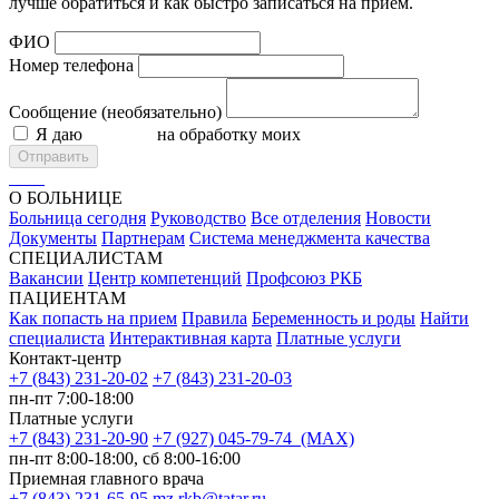
лучше обратиться и как быстро записаться на приём.
ФИО
Номер телефона
Сообщение (необязательно)
Я даю
согласие
на обработку моих
персональных данных
Отправить
О БОЛЬНИЦЕ
Больница сегодня
Руководство
Все отделения
Новости
Документы
Партнерам
Система менеджмента качества
СПЕЦИАЛИСТАМ
Вакансии
Центр компетенций
Профсоюз РКБ
ПАЦИЕНТАМ
Как попасть на прием
Правила
Беременность и роды
Найти
специалиста
Интерактивная карта
Платные услуги
Контакт-центр
+7 (843) 231-20-02
+7 (843) 231-20-03
пн-пт 7:00-18:00
Платные услуги
+7 (843) 231-20-90
+7 (927) 045-79-74 (MAX)
пн-пт 8:00-18:00, сб 8:00-16:00
Приемная главного врача
+7 (843) 231-65-95
mz.rkb@tatar.ru