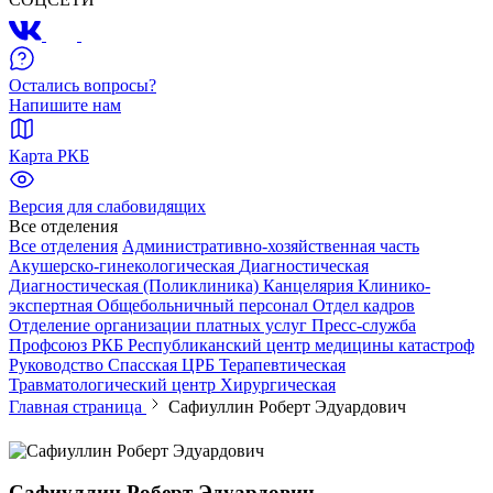
Остались вопросы?
Напишите нам
Карта РКБ
Версия для слабовидящих
Все отделения
Все отделения
Административно-хозяйственная часть
Акушерско-гинекологическая
Диагностическая
Диагностическая (Поликлиника)
Канцелярия
Клинико-
экспертная
Общебольничный персонал
Отдел кадров
Отделение организации платных услуг
Пресс-служба
Профсоюз РКБ
Республиканский центр медицины катастроф
Руководство
Спасская ЦРБ
Терапевтическая
Травматологический центр
Хирургическая
Главная страница
Сафиуллин Роберт Эдуардович
Сафиуллин Роберт Эдуардович