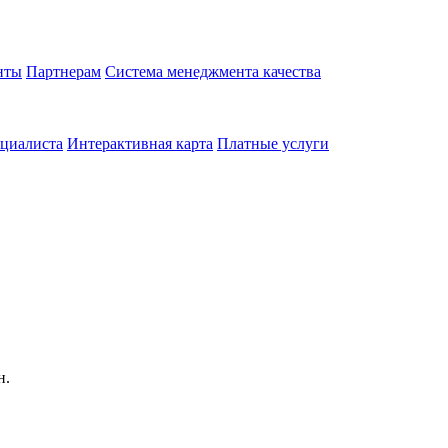
нты
Партнерам
Система менеджмента качества
циалиста
Интерактивная карта
Платные услуги
н.