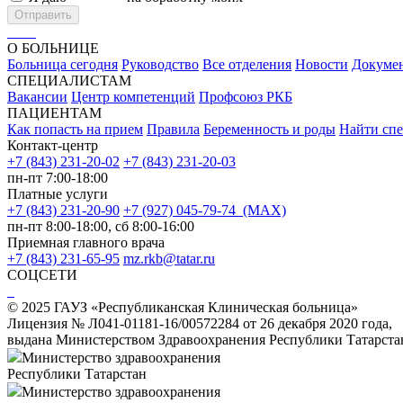
Отправить
О БОЛЬНИЦЕ
Больница сегодня
Руководство
Все отделения
Новости
Докуме
СПЕЦИАЛИСТАМ
Вакансии
Центр компетенций
Профсоюз РКБ
ПАЦИЕНТАМ
Как попасть на прием
Правила
Беременность и роды
Найти спе
Контакт-центр
+7 (843) 231-20-02
+7 (843) 231-20-03
пн-пт 7:00-18:00
Платные услуги
+7 (843) 231-20-90
+7 (927) 045-79-74 (MAX)
пн-пт 8:00-18:00, сб 8:00-16:00
Приемная главного врача
+7 (843) 231-65-95
mz.rkb@tatar.ru
СОЦСЕТИ
© 2025 ГАУЗ «Республиканская Клиническая больница»
Лицензия № Л041-01181-16/00572284 от 26 декабря 2020 года,
выдана Министерством Здравоохранения Республики Татарста
Министерство здравоохранения
Республики Татарстан
Министерство здравоохранения