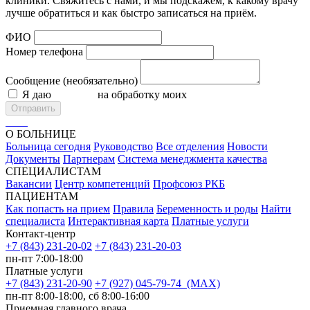
клиники. Свяжитесь с нами, и мы подскажем, к какому врачу
лучше обратиться и как быстро записаться на приём.
ФИО
Номер телефона
Сообщение (необязательно)
Я даю
согласие
на обработку моих
персональных данных
Отправить
О БОЛЬНИЦЕ
Больница сегодня
Руководство
Все отделения
Новости
Документы
Партнерам
Система менеджмента качества
СПЕЦИАЛИСТАМ
Вакансии
Центр компетенций
Профсоюз РКБ
ПАЦИЕНТАМ
Как попасть на прием
Правила
Беременность и роды
Найти
специалиста
Интерактивная карта
Платные услуги
Контакт-центр
+7 (843) 231-20-02
+7 (843) 231-20-03
пн-пт 7:00-18:00
Платные услуги
+7 (843) 231-20-90
+7 (927) 045-79-74 (MAX)
пн-пт 8:00-18:00, сб 8:00-16:00
Приемная главного врача