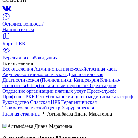
Остались вопросы?
Напишите нам
Карта РКБ
Версия для слабовидящих
Все отделения
Все отделения
Административно-хозяйственная часть
Акушерско-гинекологическая
Диагностическая
Диагностическая (Поликлиника)
Канцелярия
Клинико-
экспертная
Общебольничный персонал
Отдел кадров
Отделение организации платных услуг
Пресс-служба
Профсоюз РКБ
Республиканский центр медицины катастроф
Руководство
Спасская ЦРБ
Терапевтическая
Травматологический центр
Хирургическая
Главная страница
Алтынбаева Диана Маратовна
Алтынбаева Диана Маратовна