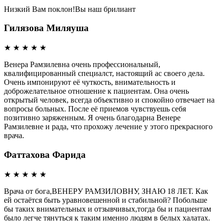
Низкий Вам поклон!Вы наш брилиант
Гилязова Миляуша
★
★
★
★
★
Венера Рамзилевна очень профессиональный,
квалифицированный специалст, настоящий ас своего дела.
Очень импонируют её чуткость, внимательность и
доброжелательное отношение к пациентам. Она очень
открытый человек, всегда объективно и спокойно отвечает на
вопросы больных. После её приемов чувствуешь себя
позитивно заряженным. Я очень благодарна Венере
Рамзилевне и рада, что прохожу лечение у этого прекрасного
врача.
Фаттахова Фарида
★
★
★
★
★
Врача от бога,ВЕНЕРУ РАМЗИЛОВНУ, ЗНАЮ 18 ЛЕТ. Как
ей остаётся быть уравновешенной и стабильной? Побольше
бы таких внимательных и отзывчивых,тогда бы и пациентам
было легче тянуться к таким именно людям в белых халатах.