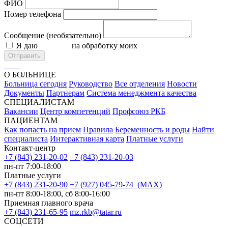
ФИО
Номер телефона
Сообщение (необязательно)
Я даю
согласие
на обработку моих
персональных данных
Отправить
О БОЛЬНИЦЕ
Больница сегодня
Руководство
Все отделения
Новости
Документы
Партнерам
Система менеджмента качества
СПЕЦИАЛИСТАМ
Вакансии
Центр компетенций
Профсоюз РКБ
ПАЦИЕНТАМ
Как попасть на прием
Правила
Беременность и роды
Найти
специалиста
Интерактивная карта
Платные услуги
Контакт-центр
+7 (843) 231-20-02
+7 (843) 231-20-03
пн-пт 7:00-18:00
Платные услуги
+7 (843) 231-20-90
+7 (927) 045-79-74 (MAX)
пн-пт 8:00-18:00, сб 8:00-16:00
Приемная главного врача
+7 (843) 231-65-95
mz.rkb@tatar.ru
СОЦСЕТИ