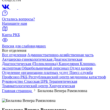
Остались вопросы?
Напишите нам
Карта РКБ
Версия для слабовидящих
Все отделения
Все отделения
Административно-хозяйственная часть
Акушерско-гинекологическая
Диагностическая
Диагностическая (Поликлиника)
Канцелярия
Клинико-
экспертная
Общебольничный персонал
Отдел кадров
Отделение организации платных услуг
Пресс-служба
Профсоюз РКБ
Республиканский центр медицины катастроф
Руководство
Спасская ЦРБ
Терапевтическая
Травматологический центр
Хирургическая
Главная страница
Билалова Венера Рамзиловна
Билалова Венера Рамзиловна