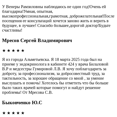
У Венеры Рамзиловны наблюдаюсь не один год!Очень ей
благодарна!Умная, опытная,
высокопрофессиональная,грамотная, доброжелательная!После
посещения ее консультаций хочется заново жить и верить в
будущее, в лучшее! Спасибо большее,дорогой доктор!Будьте
счастливы!
Мресов Сергей Владимирович
★
★
★
★
★
Я из города Альметьевска. Я 18 марта 2025 года был на
приеме у эндокринолога в кабинете 424 у врача Билаловой
В.Р и медсестры Гумировой Л.В. Я хочу поблагодарить за
доброту, за профессионализм, за добросовестный труд, за
тактильность, за хорошее обращение со мной , за умение
выслушать и помочь! Хотелось бы отметить что бы больше
было таких врачей которые помогут и найдут решение
проблемы! От Мресова С.В.
Быковченко Ю.С
★
★
★
★
★