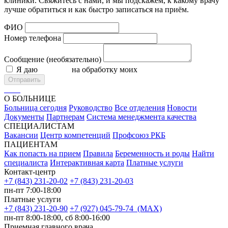
клиники. Свяжитесь с нами, и мы подскажем, к какому врачу
лучше обратиться и как быстро записаться на приём.
ФИО
Номер телефона
Сообщение (необязательно)
Я даю
согласие
на обработку моих
персональных данных
Отправить
О БОЛЬНИЦЕ
Больница сегодня
Руководство
Все отделения
Новости
Документы
Партнерам
Система менеджмента качества
СПЕЦИАЛИСТАМ
Вакансии
Центр компетенций
Профсоюз РКБ
ПАЦИЕНТАМ
Как попасть на прием
Правила
Беременность и роды
Найти
специалиста
Интерактивная карта
Платные услуги
Контакт-центр
+7 (843) 231-20-02
+7 (843) 231-20-03
пн-пт 7:00-18:00
Платные услуги
+7 (843) 231-20-90
+7 (927) 045-79-74 (MAX)
пн-пт 8:00-18:00, сб 8:00-16:00
Приемная главного врача