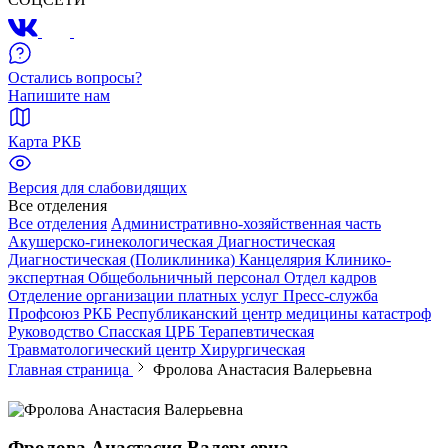
Остались вопросы?
Напишите нам
Карта РКБ
Версия для слабовидящих
Все отделения
Все отделения
Административно-хозяйственная часть
Акушерско-гинекологическая
Диагностическая
Диагностическая (Поликлиника)
Канцелярия
Клинико-
экспертная
Общебольничный персонал
Отдел кадров
Отделение организации платных услуг
Пресс-служба
Профсоюз РКБ
Республиканский центр медицины катастроф
Руководство
Спасская ЦРБ
Терапевтическая
Травматологический центр
Хирургическая
Главная страница
Фролова Анастасия Валерьевна
Фролова Анастасия Валерьевна