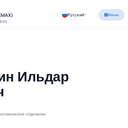
Русский
 (MAX)
Меню
16:00
ин Ильдар
ч
натомическое отделение
)