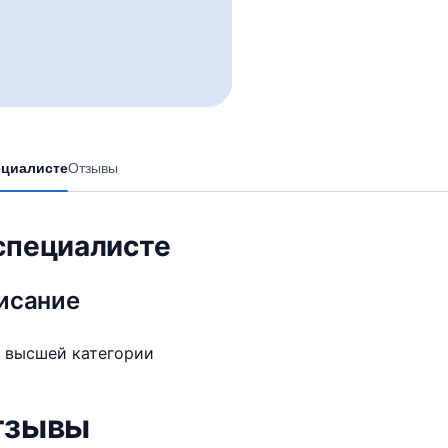
ециалисте
Отзывы
специалисте
исание
 высшей категории
тзывы