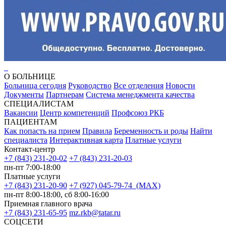
О БОЛЬНИЦЕ
Больница сегодня
Руководство
Все отделения
Новости
Документы
Партнерам
Система менеджмента качества
СПЕЦИАЛИСТАМ
Вакансии
Центр компетенций
Профсоюз РКБ
ПАЦИЕНТАМ
Как попасть на прием
Правила
Беременность и роды
Найти
специалиста
Интерактивная карта
Платные услуги
Контакт-центр
+7 (843) 231-20-02
+7 (843) 231-20-03
пн-пт 7:00-18:00
Платные услуги
+7 (843) 231-20-90
+7 (927) 045-79-74 (MAX)
пн-пт 8:00-18:00, сб 8:00-16:00
Приемная главного врача
+7 (843) 231-65-95
mz.rkb@tatar.ru
СОЦСЕТИ