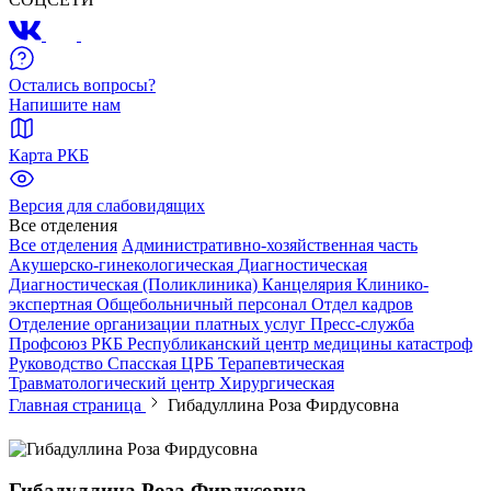
Остались вопросы?
Напишите нам
Карта РКБ
Версия для слабовидящих
Все отделения
Все отделения
Административно-хозяйственная часть
Акушерско-гинекологическая
Диагностическая
Диагностическая (Поликлиника)
Канцелярия
Клинико-
экспертная
Общебольничный персонал
Отдел кадров
Отделение организации платных услуг
Пресс-служба
Профсоюз РКБ
Республиканский центр медицины катастроф
Руководство
Спасская ЦРБ
Терапевтическая
Травматологический центр
Хирургическая
Главная страница
Гибадуллина Роза Фирдусовна
Гибадуллина Роза Фирдусовна