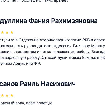
ыло 5 лет. Побольше б таких врачей.
дуллина Фания Рахимзяновна
★
★
★
ступила в Отделение оториноларингологии РКБ в апрел
нательность руководителю отделения Гилялову Марату
шение к пациентам и четко налаженную работу. Благо
отверженную работу. От всей души желаю Вам дальне
ением Абдуллина Ф.Р.
санов Раиль Насихович
★
★
★
расный врач, всём советую