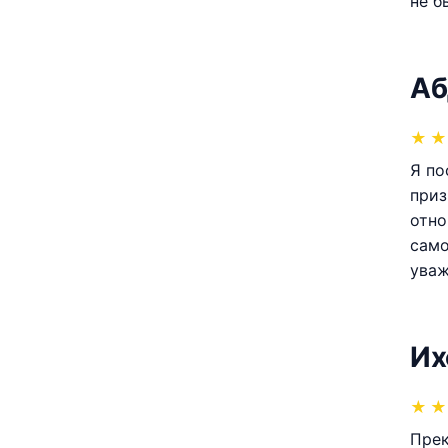
не б
Аб
★
★
Я по
приз
отно
само
уваж
Их
★
★
Прек