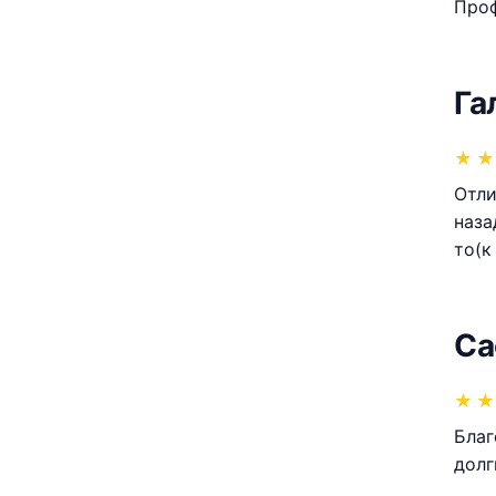
Проф
Га
★
★
Отли
наза
то(к
Са
★
★
Благ
долг