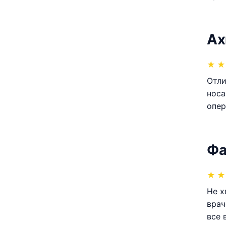
Ах
★
★
Отли
носа
опер
Фа
★
★
Не х
врач
все 