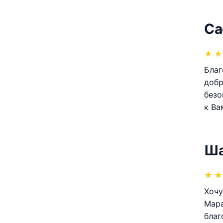
Са
★
★
Благ
добр
безо
к Ва
Ша
★
★
Хочу
Мара
благ