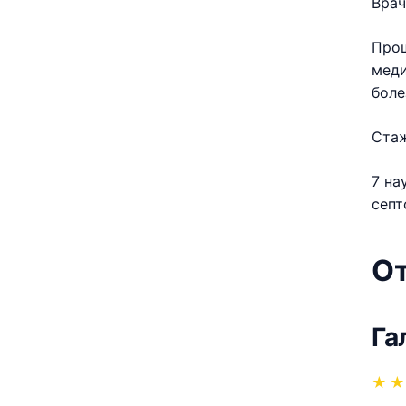
Врач
Прош
меди
боле
Стаж
7 на
септ
О
Га
★
★