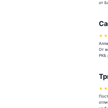
от Б
Са
★
★
Алла
От в
РКБ 
Тр
★
★
Пост
отли