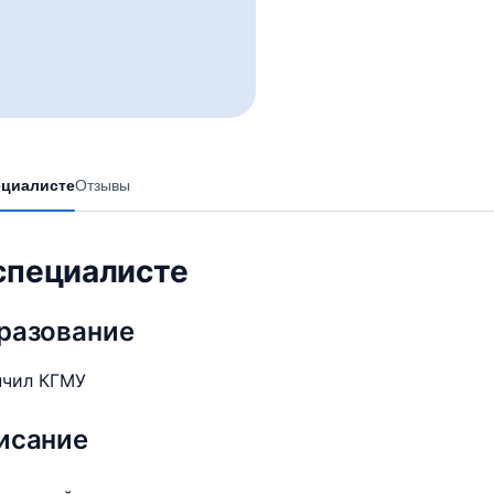
ециалисте
Отзывы
специалисте
разование
нчил КГМУ
исание