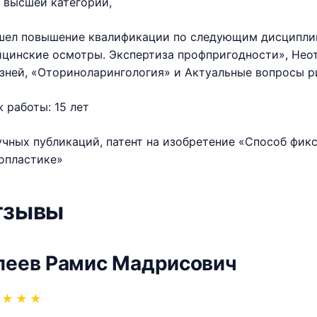
 высшей категории,
ел повышение квалификации по следующим дисциплин
цинские осмотры. Экспертиза профпригодности», Нео
зней, «Оториноларингология» и Актуальные вопросы р
 работы: 15 лет
учных публикаций, патент на изобретение «Способ фи
опластике»
тзывы
леев Рамис Мадрисович
★
★
★