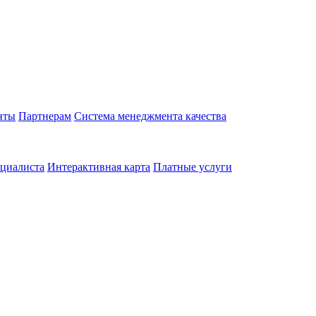
нты
Партнерам
Система менеджмента качества
циалиста
Интерактивная карта
Платные услуги