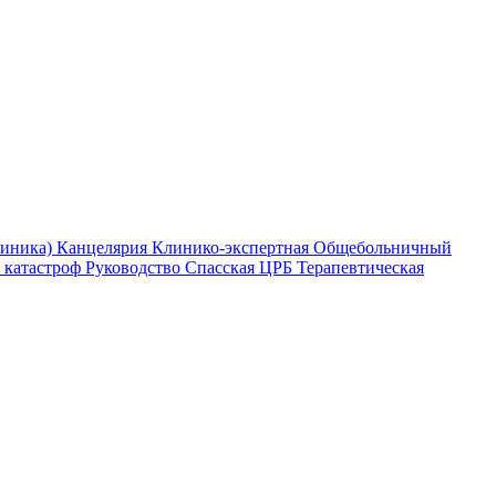
линика)
Канцелярия
Клинико-экспертная
Общебольничный
 катастроф
Руководство
Спасская ЦРБ
Терапевтическая