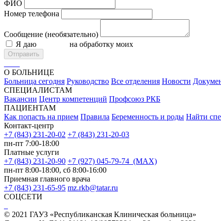
ФИО
Номер телефона
Сообщение (необязательно)
Я даю
согласие
на обработку моих
персональных данных
Отправить
О БОЛЬНИЦЕ
Больница сегодня
Руководство
Все отделения
Новости
Докуме
СПЕЦИАЛИСТАМ
Вакансии
Центр компетенций
Профсоюз РКБ
ПАЦИЕНТАМ
Как попасть на прием
Правила
Беременность и роды
Найти спе
Контакт-центр
+7 (843) 231-20-02
+7 (843) 231-20-03
пн-пт 7:00-18:00
Платные услуги
+7 (843) 231-20-90
+7 (927) 045-79-74 (MAX)
пн-пт 8:00-18:00, сб 8:00-16:00
Приемная главного врача
+7 (843) 231-65-95
mz.rkb@tatar.ru
СОЦСЕТИ
© 2021 ГАУЗ «Республиканская Клиническая больница»