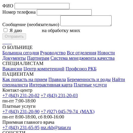
ФИО
Номер телефона
Сообщение (необязательно)
Я даю
согласие
на обработку моих
персональных данных
Отправить
О БОЛЬНИЦЕ
Больница сегодня
Руководство
Все отделения
Новости
Документы
Партнерам
Система менеджмента качества
СПЕЦИАЛИСТАМ
Вакансии
Центр компетенций
Профсоюз РКБ
ПАЦИЕНТАМ
Как попасть на прием
Правила
Беременность и роды
Найти
специалиста
Интерактивная карта
Платные услуги
Контакт-центр
+7 (843) 231-20-02
+7 (843) 231-20-03
пн-пт 7:00-18:00
Платные услуги
+7 (843) 231-20-90
+7 (927) 045-79-74 (MAX)
пн-пт 8:00-18:00, сб 8:00-16:00
Приемная главного врача
+7 (843) 231-65-95
mz.rkb@tatar.ru
СОЦСЕТИ