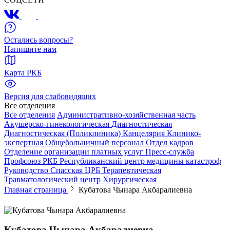
Остались вопросы?
Напишите нам
Карта РКБ
Версия для слабовидящих
Все отделения
Все отделения
Административно-хозяйственная часть
Акушерско-гинекологическая
Диагностическая
Диагностическая (Поликлиника)
Канцелярия
Клинико-
экспертная
Общебольничный персонал
Отдел кадров
Отделение организации платных услуг
Пресс-служба
Профсоюз РКБ
Республиканский центр медицины катастроф
Руководство
Спасская ЦРБ
Терапевтическая
Травматологический центр
Хирургическая
Главная страница
Кубатова Чынара Акбаралиевна
Кубатова Чынара Акбаралиевна