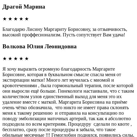
Драгой Марина
★
★
★
★
★
Благодарю Лисину Маргариту Борисовну, за отзывчивость,
высокий проффесионализм. Пусть сопутствует Вам удача!
Волкова Юлия Леонидовна
★
★
★
★
★
Я хочу выразить огромную благодарность Маргарите
Борисовне, которая в буквальном смысле спасла меня от
экстирпации матки! Много лет мучилась с миомой и
кровотечениями , была гормональный терапия, после которой
они выросли ещё больше. Гинекологи настаивали, что с таким
количеством узлов единственный выход для меня это их
удаление вместе с маткой. Маргарита Борисовна на приёме
очень чётко обозначила, что никто не имеет права склонять
меня к такому решению и отправила на консультацию по
поводу эмболизации маточных артерий, так как я абсолютно
подходила по всем критериям. Процедуру сделали по квоте ,
бесплатно, сразу после процедуры я забыла, что такое
обильные месячные !!! Гемоглобин поднялся, появились силы,