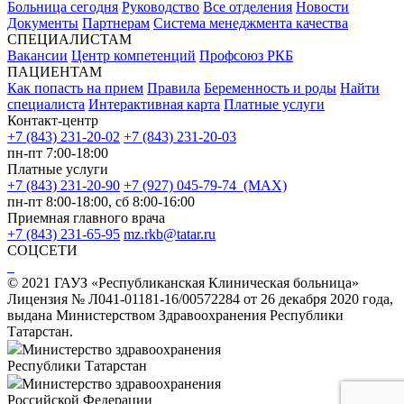
Больница сегодня
Руководство
Все отделения
Новости
Документы
Партнерам
Система менеджмента качества
СПЕЦИАЛИСТАМ
Вакансии
Центр компетенций
Профсоюз РКБ
ПАЦИЕНТАМ
Как попасть на прием
Правила
Беременность и роды
Найти
специалиста
Интерактивная карта
Платные услуги
Контакт-центр
+7 (843) 231-20-02
+7 (843) 231-20-03
пн-пт 7:00-18:00
Платные услуги
+7 (843) 231-20-90
+7 (927) 045-79-74 (MAX)
пн-пт 8:00-18:00, сб 8:00-16:00
Приемная главного врача
+7 (843) 231-65-95
mz.rkb@tatar.ru
СОЦСЕТИ
© 2021 ГАУЗ «Республиканская Клиническая больница»
Лицензия № Л041-01181-16/00572284 от 26 декабря 2020 года,
выдана Министерством Здравоохранения Республики
Татарстан.
Министерство здравоохранения
Республики Татарстан
Министерство здравоохранения
Российской Федерации