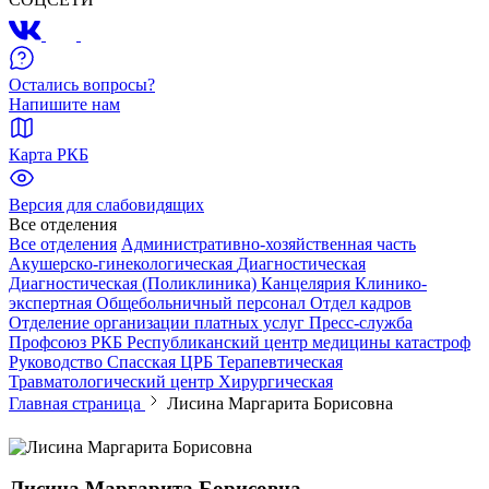
Остались вопросы?
Напишите нам
Карта РКБ
Версия для слабовидящих
Все отделения
Все отделения
Административно-хозяйственная часть
Акушерско-гинекологическая
Диагностическая
Диагностическая (Поликлиника)
Канцелярия
Клинико-
экспертная
Общебольничный персонал
Отдел кадров
Отделение организации платных услуг
Пресс-служба
Профсоюз РКБ
Республиканский центр медицины катастроф
Руководство
Спасская ЦРБ
Терапевтическая
Травматологический центр
Хирургическая
Главная страница
Лисина Маргарита Борисовна
Лисина Маргарита Борисовна