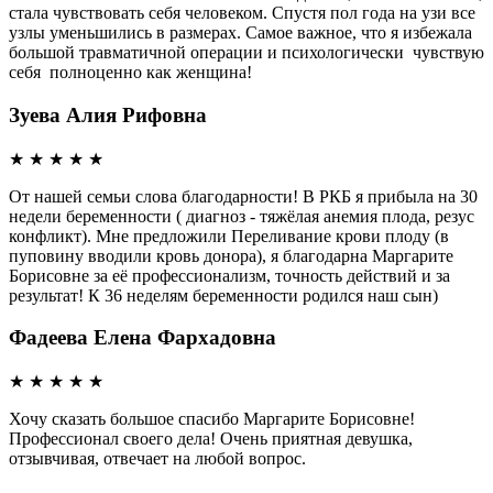
стала чувствовать себя человеком. Спустя пол года на узи все
узлы уменьшились в размерах. Самое важное, что я избежала
большой травматичной операции и психологически чувствую
себя полноценно как женщина!
Зуева Алия Рифовна
★
★
★
★
★
От нашей семьи слова благодарности! В РКБ я прибыла на 30
недели беременности ( диагноз - тяжёлая анемия плода, резус
конфликт). Мне предложили Переливание крови плоду (в
пуповину вводили кровь донора), я благодарна Маргарите
Борисовне за её профессионализм, точность действий и за
результат! К 36 неделям беременности родился наш сын)
Фадеева Елена Фархадовна
★
★
★
★
★
Хочу сказать большое спасибо Маргарите Борисовне!
Профессионал своего дела! Очень приятная девушка,
отзывчивая, отвечает на любой вопрос.