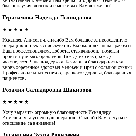
внимательный. Желаем Вам крепкого здоровья, семейного
благополучия, долгих и счастливых Вам лет жизни!
Герасимова Надежда Леонидовна
★
★
★
★
★
Искандер Анисович, спасибо Вам большое за проведенную
операцию и прекрасное лечение. Вы были лечащим врачом и
Ваш профессионализм, доброта, отзывчивость, помогли
пройти путь выздоровления. Всегда на связи, всегда
чувствуется Ваша поддержка. Безмерная благодарность за
вновь обретенное здоровье! Человек и Врач с большой буквы!
Профессиональных успехов, крепкого здоровья, благодарных
пациентов.
Розалия Салидаровна Шакирова
★
★
★
★
★
Хочу выразить огромную благодарность Искандеру
Анисовичу за успешную операцию. Спасибо Вам за чуткое
отношение, за внимание!
Зиганшина Зухра Равилевна