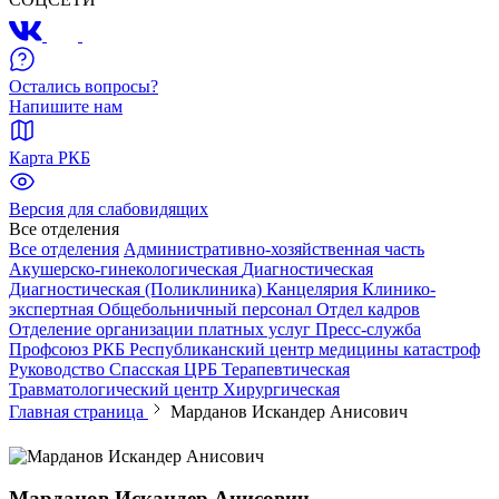
Остались вопросы?
Напишите нам
Карта РКБ
Версия для слабовидящих
Все отделения
Все отделения
Административно-хозяйственная часть
Акушерско-гинекологическая
Диагностическая
Диагностическая (Поликлиника)
Канцелярия
Клинико-
экспертная
Общебольничный персонал
Отдел кадров
Отделение организации платных услуг
Пресс-служба
Профсоюз РКБ
Республиканский центр медицины катастроф
Руководство
Спасская ЦРБ
Терапевтическая
Травматологический центр
Хирургическая
Главная страница
Марданов Искандер Анисович
Марданов Искандер Анисович