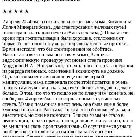
★
★
★
★
★
2 апреля 2024 была госпитализирована моя мама, Зиганшина
Лилия Минерагибовна, для стентирования желчных путей
после трансплантации печени (8месяцев назад). Показатели
крови при госпитализации были хорошие, отклонения от
нормы были только по узи, расширялись желчные протоки.
Врачи настояли, что без стентирования не обойтись.
Насколько известно нам по словам мамы, 3 апреля
эндоскопическую процедуру установки стента проводил
Марданов И.А.. Нас уверяли, что установка стента - операция
из разряда плановых, осложнений возникнуть не должно.
Однако осложнения возникли еще после первой
манипуляции, мама позвонила после этой попытки в очень
плохом самочувствии, сказала, очень болит желудок, сделали
больно. О том, что что-то пошло не по плану нам, конечно, не
сообщали. 4 апреля была повторная попытка установки
стента. Маме я позвонила в этот день, она была еще в более
худшем состоянии. Рассказала о том, что ей плохо, ей давали
анестетики, но они не помогали. 5 числа мамы не стало в
реанимации, однако врачи, проводившие манипуляцию, так и
не вышли на связь с родственниками. О случившемся узнали
вообще только из звонка из патологоанатомического