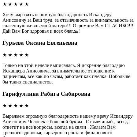
★
★
★
★
★
Хочу выразить огромную благодарность Искандеру
Анисовичу за Ваш труд, за отзывчивость,за внимательность,за
спасенную жизнь моей матери!!! Огромное Вам СПАСИБО!!!
Дай Вам Бог здоровья и всех благ🙏!
Гурьева Оксана Евгеньевна
★
★
★
★
★
Только на этой неделе выписалась. Я искренне благодарю
Искандера Анисовича, за внимательное отношение к
пациентам, все как по часам, работает как пчелка. Побольше
бы таких специалистов.
Гарифуллина Рабига Сабировна
★
★
★
★
★
Выражаем огромную благодарность нашему врачу Искандеру
Анисовичу. Человек с большой буквы . Отзывчивый , всегда
ответит на все вопросы, всегда на связи . Желаем Вам
крепкого здоровья, карьерного роста и финансового