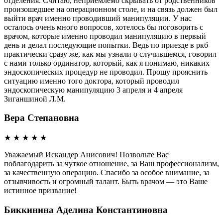
отделения. Считаю, неприемлемо скрывать от родственников
произошедшее на операционном столе, и на связь должен был
выйти врач именно проводивший манипуляции. У нас
осталось очень много вопросов, хотелось бы поговорить с
врачом, которые именно проводил манипуляцию в первый
день и делал последующие попытки. Ведь по приезде в ркб
практически сразу же, как мы узнали о случившемся, говорил
с нами только ординатор, который, как я понимаю, никаких
эндоскопических процедур не проводил. Прошу прояснить
ситуацию именно того доктора, который проводил
эндоскопическую манипуляцию 3 апреля и 4 апреля
Зиганшиной Л.М.
Вера Степановна
★
★
★
★
★
Уважаемый Искандер Анисович! Позвольте Вас
поблагодарить за чуткое отношение, за Ваш профессионализм,
за качественную операцию. Спасибо за особое внимание, за
отзывчивость и огромный талант. Быть врачом — это Ваше
истинное призвание!
Биккинина Аделина Константиновна