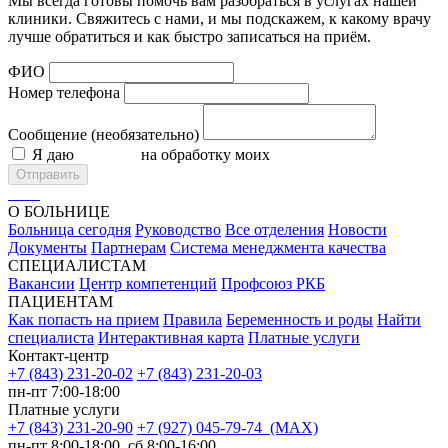
Мы всегда готовы помочь вам разобраться в услугах нашей
клиники. Свяжитесь с нами, и мы подскажем, к какому врачу
лучше обратиться и как быстро записаться на приём.
ФИО
Номер телефона
Сообщение (необязательно)
Я даю
согласие
на обработку моих
персональных данных
Отправить
О БОЛЬНИЦЕ
Больница сегодня
Руководство
Все отделения
Новости
Документы
Партнерам
Система менеджмента качества
СПЕЦИАЛИСТАМ
Вакансии
Центр компетенций
Профсоюз РКБ
ПАЦИЕНТАМ
Как попасть на прием
Правила
Беременность и роды
Найти
специалиста
Интерактивная карта
Платные услуги
Контакт-центр
+7 (843) 231-20-02
+7 (843) 231-20-03
пн-пт 7:00-18:00
Платные услуги
+7 (843) 231-20-90
+7 (927) 045-79-74 (MAX)
пн-пт 8:00-18:00, сб 8:00-16:00