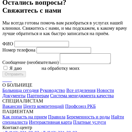
Остались вопросы?
Свяжитесь с нами
Мы всегда готовы помочь вам разобраться в услугах нашей
клиники. Свяжитесь с нами, и мы подскажем, к какому врачу
лучше обратиться и как быстро записаться на приём.
ФИО
Номер телефона
Сообщение (необязательно)
Я даю
согласие
на обработку моих
персональных данных
Отправить
О БОЛЬНИЦЕ
Больница сегодня
Руководство
Все отделения
Новости
Документы
Партнерам
Система менеджмента качества
СПЕЦИАЛИСТАМ
Вакансии
Центр компетенций
Профсоюз РКБ
ПАЦИЕНТАМ
Как попасть на прием
Правила
Беременность и роды
Найти
специалиста
Интерактивная карта
Платные услуги
Контакт-центр