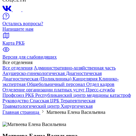
Остались вопросы?
Напишите нам
Карта РКБ
Версия для слабовидящих
Все отделения
Все отделения
Административно-хозяйственная часть
Акушерско-гинекологическая
Диагностическая
Диагностическая (Поликлиника)
Канцелярия
Клинико-
экспертная
Общебольничный персонал
Отдел кадров
Отделение организации платных услуг
Пресс-служба
Профсоюз РКБ
Республиканский центр медицины катастроф
Руководство
Спасская ЦРБ
Терапевтическая
Травматологический центр
Хирургическая
Главная страница
Матвеева Елена Васильевна
Матвеева Елена Васильевна