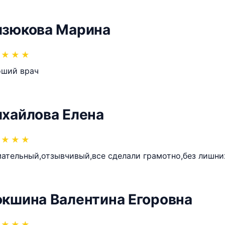
зюкова Марина
★
★
★
оший врач
хайлова Елена
★
★
★
ательный,отзывчивый,все сделали грамотно,без лишни
кшина Валентина Егоровна
★
★
★