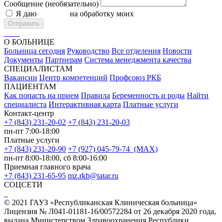
Сообщение (необязательно)
Я даю
согласие
на обработку моих
персональных данных
Отправить
О БОЛЬНИЦЕ
Больница сегодня
Руководство
Все отделения
Новости
Документы
Партнерам
Система менеджмента качества
СПЕЦИАЛИСТАМ
Вакансии
Центр компетенций
Профсоюз РКБ
ПАЦИЕНТАМ
Как попасть на прием
Правила
Беременность и роды
Найти
специалиста
Интерактивная карта
Платные услуги
Контакт-центр
+7 (843) 231-20-02
+7 (843) 231-20-03
пн-пт 7:00-18:00
Платные услуги
+7 (843) 231-20-90
+7 (927) 045-79-74 (MAX)
пн-пт 8:00-18:00, сб 8:00-16:00
Приемная главного врача
+7 (843) 231-65-95
mz.rkb@tatar.ru
СОЦСЕТИ
© 2021 ГАУЗ «Республиканская Клиническая больница»
Лицензия № Л041-01181-16/00572284 от 26 декабря 2020 года,
выдана Министерством Здравоохранения Республики