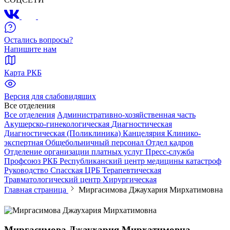
Остались вопросы?
Напишите нам
Карта РКБ
Версия для слабовидящих
Все отделения
Все отделения
Административно-хозяйственная часть
Акушерско-гинекологическая
Диагностическая
Диагностическая (Поликлиника)
Канцелярия
Клинико-
экспертная
Общебольничный персонал
Отдел кадров
Отделение организации платных услуг
Пресс-служба
Профсоюз РКБ
Республиканский центр медицины катастроф
Руководство
Спасская ЦРБ
Терапевтическая
Травматологический центр
Хирургическая
Главная страница
Миргасимова Джаухария Мирхатимовна
Миргасимова Джаухария Мирхатимовна