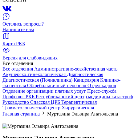
Остались вопросы?
Напишите нам
Карта РКБ
Версия для слабовидящих
Все отделения
Все отделения
Административно-хозяйственная часть
Акушерско-гинекологическая
Диагностическая
Диагностическая (Поликлиника)
Канцелярия
Клинико-
экспертная
Общебольничный персонал
Отдел кадров
Отделение организации платных услуг
Пресс-служба
Профсоюз РКБ
Республиканский центр медицины катастроф
Руководство
Спасская ЦРБ
Терапевтическая
Травматологический центр
Хирургическая
Главная страница
Муртазина Эльвира Анатольевна
Муртазина Эльвира Анатольевна