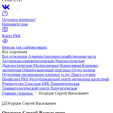
Остались вопросы?
Напишите нам
Карта РКБ
Версия для слабовидящих
Все отделения
Все отделения
Административно-хозяйственная часть
Акушерско-гинекологическая
Диагностическая
Диагностическая (Поликлиника)
Канцелярия
Клинико-
экспертная
Общебольничный персонал
Отдел кадров
Отделение организации платных услуг
Пресс-служба
Профсоюз РКБ
Республиканский центр медицины катастроф
Руководство
Спасская ЦРБ
Терапевтическая
Травматологический центр
Хирургическая
Главная страница
Огурцов Сергей Васильевич
Огурцов Сергей Васильевич