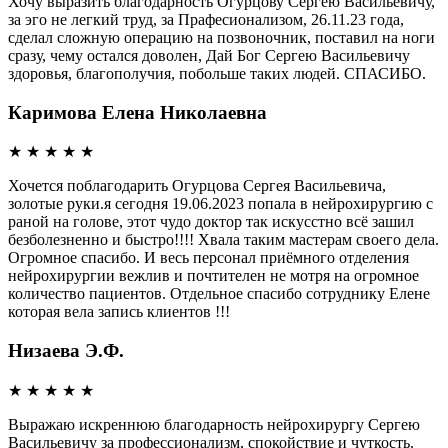
Хочу выразить благодарность Огурцову Сергею Васильевичу,
за эго не легкий труд, за Прафесионализом, 26.11.23 года,
сделал сложную операцию на позвоночник, поставил на ноги
сразу, чему остался доволен, Дай Бог Сергею Васильевичу
здоровья, благополучия, побольше таких людей. СПАСИБО.
Каримова Елена Николаевна
★
★
★
★
★
Хочется поблагодарить Огурцова Сергея Васильевича,
золотые руки.я сегодня 19.06.2023 попала в нейрохирургию с
раной на голове, этот чудо доктор так искусстно всё зашил
безболезненно и быстро!!!! Хвала таким мастерам своего дела.
Огромное спасибо. И весь персонал приёмного отделения
нейрохирургии вежлив и почтителен не мотря на огромное
количество пациентов. Отдельное спасибо сотруднику Елене
которая вела запись клиентов !!!
Низаева Э.Ф.
★
★
★
★
★
Выражаю искреннюю благодарность нейрохирургу Сергею
Васильевичу за профессионализм, спокойствие и чуткость.