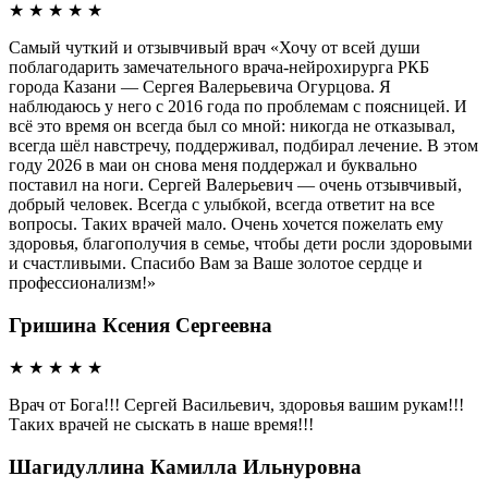
★
★
★
★
★
Самый чуткий и отзывчивый врач «Хочу от всей души
поблагодарить замечательного врача-нейрохирурга РКБ
города Казани — Сергея Валерьевича Огурцова. Я
наблюдаюсь у него с 2016 года по проблемам с поясницей. И
всё это время он всегда был со мной: никогда не отказывал,
всегда шёл навстречу, поддерживал, подбирал лечение. В этом
году 2026 в маи он снова меня поддержал и буквально
поставил на ноги. Сергей Валерьевич — очень отзывчивый,
добрый человек. Всегда с улыбкой, всегда ответит на все
вопросы. Таких врачей мало. Очень хочется пожелать ему
здоровья, благополучия в семье, чтобы дети росли здоровыми
и счастливыми. Спасибо Вам за Ваше золотое сердце и
профессионализм!»
Гришина Ксения Сергеевна
★
★
★
★
★
Врач от Бога!!! Сергей Васильевич, здоровья вашим рукам!!!
Таких врачей не сыскать в наше время!!!
Шагидуллина Камилла Ильнуровна