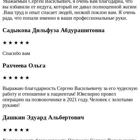
Уважаемый Сергей Васильевич, я очень вам благодарна, что
вы избавили от недуга, который не давал полноценной жизни
.Ваш труд и опыт спасает людей, низкий поклон вам. Я очень
рада, что попали именно в ваши профессиональные руки.
Садыкова Дильфуза Абдурашитовна
★
★
★
★
★
Спасибо вам
Рахчеева Ольга
★
★
★
★
★
Выражаю благодарность Сергею Васильевичу за его чудесную
работу и отношение к пациентам! Ювелирно провел
операцию на позвоночнике в 2021 году. Человек с золотыми
руками!
Дашкин Эдуард Альбертович
★
★
★
★
★