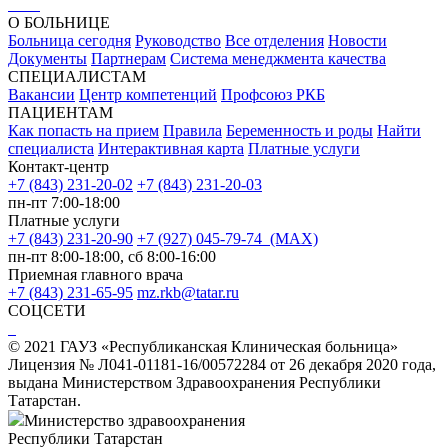
О БОЛЬНИЦЕ
Больница сегодня
Руководство
Все отделения
Новости
Документы
Партнерам
Система менеджмента качества
СПЕЦИАЛИСТАМ
Вакансии
Центр компетенций
Профсоюз РКБ
ПАЦИЕНТАМ
Как попасть на прием
Правила
Беременность и роды
Найти
специалиста
Интерактивная карта
Платные услуги
Контакт-центр
+7 (843) 231-20-02
+7 (843) 231-20-03
пн-пт 7:00-18:00
Платные услуги
+7 (843) 231-20-90
+7 (927) 045-79-74 (MAX)
пн-пт 8:00-18:00, сб 8:00-16:00
Приемная главного врача
+7 (843) 231-65-95
mz.rkb@tatar.ru
СОЦСЕТИ
© 2021 ГАУЗ «Республиканская Клиническая больница»
Лицензия № Л041-01181-16/00572284 от 26 декабря 2020 года,
выдана Министерством Здравоохранения Республики
Татарстан.
Министерство здравоохранения
Республики Татарстан