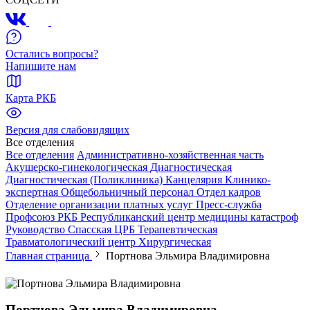
Остались вопросы?
Напишите нам
Карта РКБ
Версия для слабовидящих
Все отделения
Все отделения
Административно-хозяйственная часть
Акушерско-гинекологическая
Диагностическая
Диагностическая (Поликлиника)
Канцелярия
Клинико-
экспертная
Общебольничный персонал
Отдел кадров
Отделение организации платных услуг
Пресс-служба
Профсоюз РКБ
Республиканский центр медицины катастроф
Руководство
Спасская ЦРБ
Терапевтическая
Травматологический центр
Хирургическая
Главная страница
Портнова Эльмира Владимировна
Портнова Эльмира Владимировна