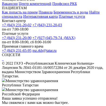
Вакансии
Центр компетенций
Профсоюз РКБ
ПАЦИЕНТАМ
Как попасть на прием
Правила
Беременность и роды
Найти
специалиста
Интерактивная карта
Платные услуги
Контакт-центр
+7 (843) 231-20-02
+7 (843) 231-20-03
пн-пт 7:00-18:00
Платные услуги
+7 (843) 231-20-90
+7 (927) 045-79-74 (MAX)
пн-пт 8:00-18:00, сб 8:00-16:00
Приемная главного врача
+7 (843) 231-65-95
mz.rkb@tatar.ru
СОЦСЕТИ
© 2022 ГАУЗ «Республиканская Клиническая больница»
Лицензия № Л041-01181-16/00572284 от 26 декабря 2020 года,
выдана Министерством Здравоохранения Республики
Татарстан.
Министерство здравоохранения
Республики Татарстан
Министерство здравоохранения
Российской Федерации
Ваша заявка успешно отправлена!
Мы свяжемся с вами как можно быстрее.