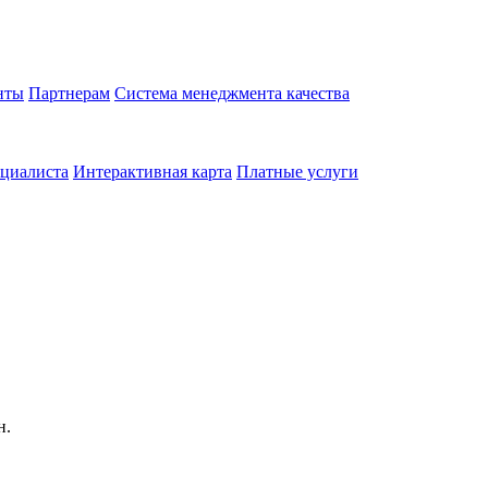
нты
Партнерам
Система менеджмента качества
циалиста
Интерактивная карта
Платные услуги
н.