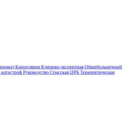
линика)
Канцелярия
Клинико-экспертная
Общебольничный
 катастроф
Руководство
Спасская ЦРБ
Терапевтическая