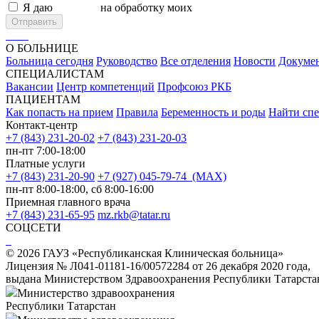
Я даю
согласие
на обработку моих
персональных данных
Отправить
О БОЛЬНИЦЕ
Больница сегодня
Руководство
Все отделения
Новости
Докуме
СПЕЦИАЛИСТАМ
Вакансии
Центр компетенций
Профсоюз РКБ
ПАЦИЕНТАМ
Как попасть на прием
Правила
Беременность и роды
Найти спе
Контакт-центр
+7 (843) 231-20-02
+7 (843) 231-20-03
пн-пт 7:00-18:00
Платные услуги
+7 (843) 231-20-90
+7 (927) 045-79-74 (MAX)
пн-пт 8:00-18:00, сб 8:00-16:00
Приемная главного врача
+7 (843) 231-65-95
mz.rkb@tatar.ru
СОЦСЕТИ
© 2026 ГАУЗ «Республиканская Клиническая больница»
Лицензия № Л041-01181-16/00572284 от 26 декабря 2020 года,
выдана Министерством Здравоохранения Республики Татарста
Министерство здравоохранения
Республики Татарстан