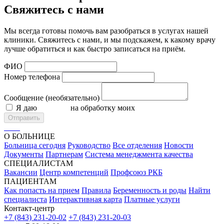
Свяжитесь с нами
Мы всегда готовы помочь вам разобраться в услугах нашей
клиники. Свяжитесь с нами, и мы подскажем, к какому врачу
лучше обратиться и как быстро записаться на приём.
ФИО
Номер телефона
Сообщение (необязательно)
Я даю
согласие
на обработку моих
персональных данных
Отправить
О БОЛЬНИЦЕ
Больница сегодня
Руководство
Все отделения
Новости
Документы
Партнерам
Система менеджмента качества
СПЕЦИАЛИСТАМ
Вакансии
Центр компетенций
Профсоюз РКБ
ПАЦИЕНТАМ
Как попасть на прием
Правила
Беременность и роды
Найти
специалиста
Интерактивная карта
Платные услуги
Контакт-центр
+7 (843) 231-20-02
+7 (843) 231-20-03