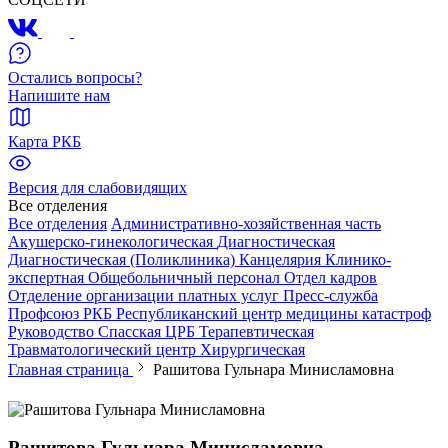
Остались вопросы?
Напишите нам
Карта РКБ
Версия для слабовидящих
Все отделения
Все отделения
Административно-хозяйственная часть
Акушерско-гинекологическая
Диагностическая
Диагностическая (Поликлиника)
Канцелярия
Клинико-
экспертная
Общебольничный персонал
Отдел кадров
Отделение организации платных услуг
Пресс-служба
Профсоюз РКБ
Республиканский центр медицины катастроф
Руководство
Спасская ЦРБ
Терапевтическая
Травматологический центр
Хирургическая
Главная страница
Рашитова Гульнара Минисламовна
Рашитова Гульнара Минисламовна