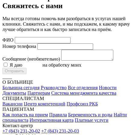
Свяжитесь с нами
Мы всегда готовы помочь вам разобраться в услугах нашей
клиники. Свяжитесь с нами, и мы подскажем, к какому врачу
лучше обратиться и как быстро записаться на приём.
ФИО
Номер телефона
Сообщение (необязательно)
Я даю
согласие
на обработку моих
персональных данных
Отправить
О БОЛЬНИЦЕ
Больница сегодня
Руководство
Все отделения
Новости
Документы
Партнерам
Система менеджмента качества
СПЕЦИАЛИСТАМ
Вакансии
Центр компетенций
Профсоюз РКБ
ПАЦИЕНТАМ
Как попасть на прием
Правила
Беременность и роды
Найти
специалиста
Интерактивная карта
Платные услуги
Контакт-центр
+7 (843) 231-20-02
+7 (843) 231-20-03