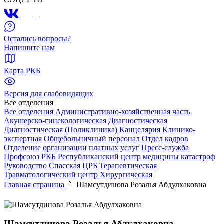
Остались вопросы?
Напишите нам
Карта РКБ
Версия для слабовидящих
Все отделения
Все отделения
Административно-хозяйственная часть
Акушерско-гинекологическая
Диагностическая
Диагностическая (Поликлиника)
Канцелярия
Клинико-
экспертная
Общебольничный персонал
Отдел кадров
Отделение организации платных услуг
Пресс-служба
Профсоюз РКБ
Республиканский центр медицины катастроф
Руководство
Спасская ЦРБ
Терапевтическая
Травматологический центр
Хирургическая
Главная страница
Шамсутдинова Розалья Абдулхаковна
Шамсутдинова Розалья Абдулхаковна