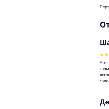
Перв
О
Ша
★
★
Уже 
грам
легч
гово
Де