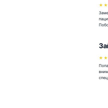
★
★
Заме
паци
Побо
За
★
★
Попа
вним
спец