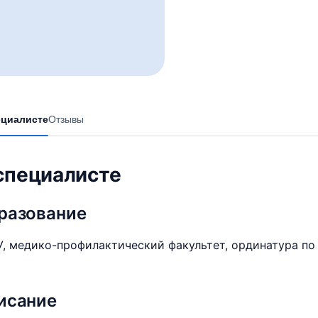
ециалисте
Отзывы
специалисте
разование
, медико-профилактический факультет, ординатура по
исание