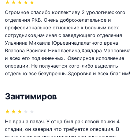
★
★
★
★
★
Огромное спасибо коллективу 2 урологического
отделения РКБ. Очень доброжелательное и
профессиональное отношение к больным всех
сотрудников,начиная с заведующего отделения
Ульянина Михаила Юрьевича,палатного врача
Власова Василия Николаевича,Хайдара Марсовича
и всех его подчиненных. Ювелирное исполнение
операции. Не получается кого-либо выделить
отдельно:все безупречны.Здоровья и всех благ им!
Зантимиров
★
★
★
★
★
Не врач а палач. У отца был рак левой почки 4
стадии, он заверил что требуется операция. В
итоге вскрыли потормошили все внутренние