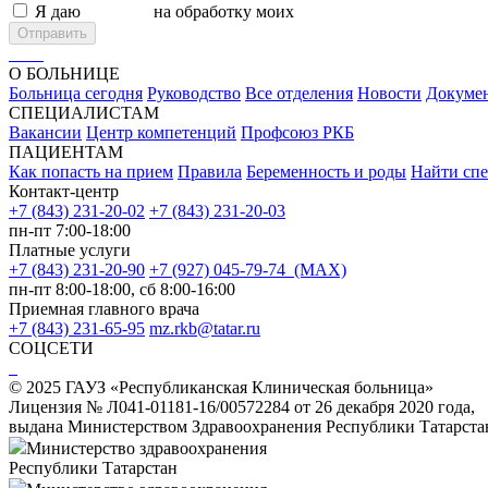
Я даю
согласие
на обработку моих
персональных данных
Отправить
О БОЛЬНИЦЕ
Больница сегодня
Руководство
Все отделения
Новости
Докуме
СПЕЦИАЛИСТАМ
Вакансии
Центр компетенций
Профсоюз РКБ
ПАЦИЕНТАМ
Как попасть на прием
Правила
Беременность и роды
Найти спе
Контакт-центр
+7 (843) 231-20-02
+7 (843) 231-20-03
пн-пт 7:00-18:00
Платные услуги
+7 (843) 231-20-90
+7 (927) 045-79-74 (MAX)
пн-пт 8:00-18:00, сб 8:00-16:00
Приемная главного врача
+7 (843) 231-65-95
mz.rkb@tatar.ru
СОЦСЕТИ
© 2025 ГАУЗ «Республиканская Клиническая больница»
Лицензия № Л041-01181-16/00572284 от 26 декабря 2020 года,
выдана Министерством Здравоохранения Республики Татарста
Министерство здравоохранения
Республики Татарстан