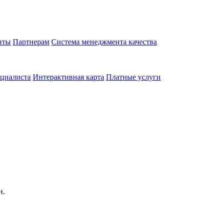
нты
Партнерам
Система менеджмента качества
циалиста
Интерактивная карта
Платные услуги
н.