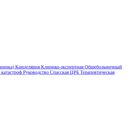
линика)
Канцелярия
Клинико-экспертная
Общебольничный
 катастроф
Руководство
Спасская ЦРБ
Терапевтическая