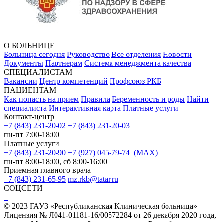
О БОЛЬНИЦЕ
Больница сегодня
Руководство
Все отделения
Новости
Документы
Партнерам
Система менеджмента качества
СПЕЦИАЛИСТАМ
Вакансии
Центр компетенций
Профсоюз РКБ
ПАЦИЕНТАМ
Как попасть на прием
Правила
Беременность и роды
Найти
специалиста
Интерактивная карта
Платные услуги
Контакт-центр
+7 (843) 231-20-02
+7 (843) 231-20-03
пн-пт 7:00-18:00
Платные услуги
+7 (843) 231-20-90
+7 (927) 045-79-74 (MAX)
пн-пт 8:00-18:00, сб 8:00-16:00
Приемная главного врача
+7 (843) 231-65-95
mz.rkb@tatar.ru
СОЦСЕТИ
© 2023 ГАУЗ «Республиканская Клиническая больница»
Лицензия № Л041-01181-16/00572284 от 26 декабря 2020 года,