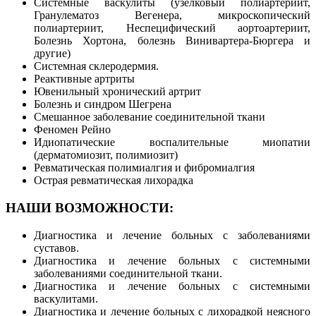
Системные васкулиты (узелковый полиартериит,
Гранулематоз Вегенера, микроскопический
полиартериит, Неспецифический аортоартериит,
Болезнь Хортона, болезнь Винивартера-Бюргера и
другие)
Системная склеродермия.
Реактивные артриты
Ювенильный хронический артрит
Болезнь и синдром Шегрена
Смешанное заболевание соединительной ткани
Феномен Рейно
Идиопатические воспалительные миопатии
(дерматомиозит, полимиозит)
Ревматическая полимиалгия и фибромиалгия
Острая ревматическая лихорадка
НАШИ ВОЗМОЖНОСТИ:
Диагностика и лечение больных с заболеваниями
суставов.
Диагностика и лечение больных с системными
заболеваниями соединительной ткани.
Диагностика и лечение больных с системными
васкулитами.
Диагностика и лечение больных с лихорадкой неясного