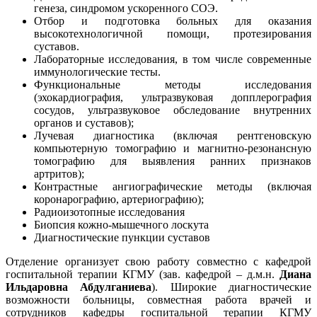
генеза, синдромом ускоренного СОЭ.
Отбор и подготовка больных для оказания
высокотехнологичной помощи, протезирования
суставов.
Лабораторные исследования, в том числе современные
иммунологические тесты.
Функциональные методы исследования
(эхокардиография, ультразвуковая допплерография
сосудов, ультразвуковое обследование внутренних
органов и суставов);
Лучевая диагностика (включая рентгеновскую
компьютерную томографию и магнитно-резонансную
томографию для выявления ранних признаков
артритов);
Контрастные ангиографические методы (включая
коронарографию, артериографию);
Радиоизотопные исследования
Биопсия кожно-мышечного лоскута
Диагностические пункции суставов
Отделение организует свою работу совместно с кафедрой
госпитальной терапии КГМУ (зав. кафедрой – д.м.н.
Диана
Ильдаровна Абдулганиева
). Широкие диагностические
возможности больницы, совместная работа врачей и
сотрудников кафедры госпитальной терапии КГМУ