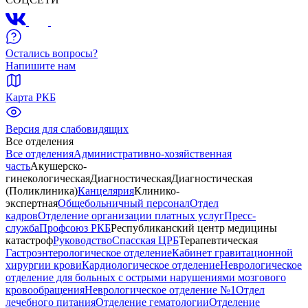
Остались вопросы?
Напишите нам
Карта РКБ
Версия для слабовидящих
Все отделения
Все отделения
Административно-хозяйственная
часть
Акушерско-
гинекологическая
Диагностическая
Диагностическая
(Поликлиника)
Канцелярия
Клинико-
экспертная
Общебольничный персонал
Отдел
кадров
Отделение организации платных услуг
Пресс-
служба
Профсоюз РКБ
Республиканский центр медицины
катастроф
Руководство
Спасская ЦРБ
Терапевтическая
Гастроэнтерологическое отделение
Кабинет гравитационной
хирургии крови
Кардиологическое отделение
Неврологическое
отделение для больных с острыми нарушениями мозгового
кровообращения
Неврологическое отделение №1
Отдел
лечебного питания
Отделение гематологии
Отделение