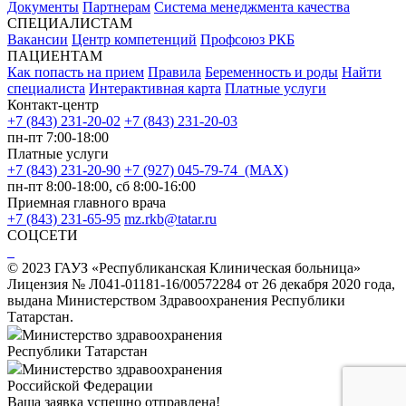
Документы
Партнерам
Система менеджмента качества
СПЕЦИАЛИСТАМ
Вакансии
Центр компетенций
Профсоюз РКБ
ПАЦИЕНТАМ
Как попасть на прием
Правила
Беременность и роды
Найти
специалиста
Интерактивная карта
Платные услуги
Контакт-центр
+7 (843) 231-20-02
+7 (843) 231-20-03
пн-пт 7:00-18:00
Платные услуги
+7 (843) 231-20-90
+7 (927) 045-79-74 (MAX)
пн-пт 8:00-18:00, сб 8:00-16:00
Приемная главного врача
+7 (843) 231-65-95
mz.rkb@tatar.ru
СОЦСЕТИ
© 2023 ГАУЗ «Республиканская Клиническая больница»
Лицензия № Л041-01181-16/00572284 от 26 декабря 2020 года,
выдана Министерством Здравоохранения Республики
Татарстан.
Министерство здравоохранения
Республики Татарстан
Министерство здравоохранения
Российской Федерации
Ваша заявка успешно отправлена!